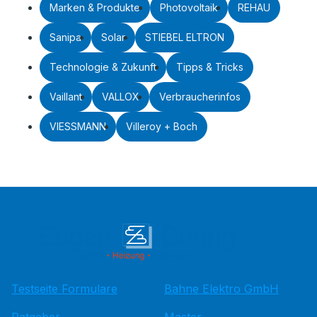
Marken & Produkte
Photovoltaik
REHAU
Sanipa
Solar
STIEBEL ELTRON
Technologie & Zukunft
Tipps & Tricks
Vaillant
VALLOX
Verbraucherinfos
VIESSMANN
Villeroy + Boch
Testseite Formulare
Bahne Elektro GmbH