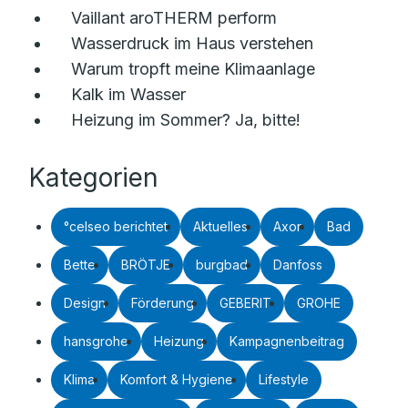
Vaillant aroTHERM perform
Wasserdruck im Haus verstehen
Warum tropft meine Klimaanlage
Kalk im Wasser
Heizung im Sommer? Ja, bitte!
Kategorien
°celseo berichtet
Aktuelles
Axor
Bad
Bette
BRÖTJE
burgbad
Danfoss
Design
Förderung
GEBERIT
GROHE
hansgrohe
Heizung
Kampagnenbeitrag
Klima
Komfort & Hygiene
Lifestyle