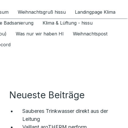
ssum
Weihnachtsgruß hissu
Landingpage Klima
ür Datenschutz 1.6.2026 umschalten
e Badsanierung
Klima & Lüftung - hissu
jou)
Was nur wir haben HI
Weihnachtspost
ecord
Neueste Beiträge
Sauberes Trinkwasser direkt aus der
Leitung
Vaillant aroTHERM perform