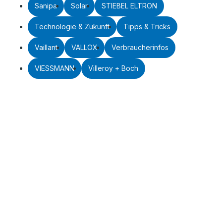
Sanipa
Solar
STIEBEL ELTRON
Technologie & Zukunft
Tipps & Tricks
Vaillant
VALLOX
Verbraucherinfos
VIESSMANN
Villeroy + Boch