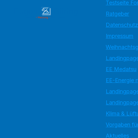
Testseite Fo
Ratgeber
Datenschutz
Impressum
Weihnachtsg
Landingpage
EE Medatsu
EE-Energie 
Landingpag
Landingpage
Klima & Lüft
Vorgaben für
Aktuelles