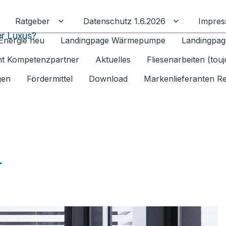
Ratgeber
Datenschutz 1.6.2026
Impre
Untermenü für Ratgeber umschalten
Untermenü f
r Luxus?
Energie neu
Landingpage Wärmepumpe
Landingpag
ant Kompetenzpartner
Aktuelles
Fliesenarbeiten (tou
gen
Fördermittel
Download
Markenlieferanten R
r