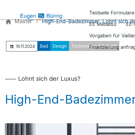
Kontaktieren Sie uns
Testseite Formulare
Master
High-End-Badezimmer: Lohnt sich de
EE Medatsu
EE-
Vorgaben für Vaill
Bad
Design
Technologie & Zukunft
16.11.2024
Finanzierung anfra
⸺ Lohnt sich der Luxus?
High-End-Badezimme