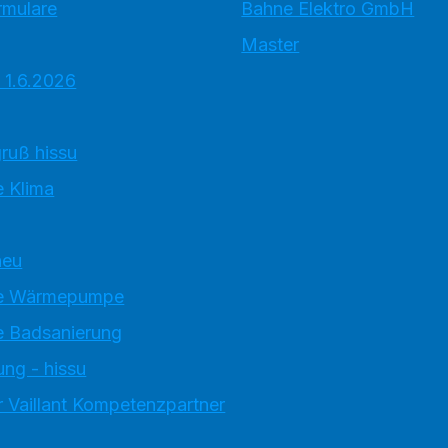
rmulare
Bahne Elektro GmbH
Master
 1.6.2026
ruß hissu
 Klima
neu
e Wärmepumpe
 Badsanierung
ung - hissu
 Vaillant Kompetenzpartner