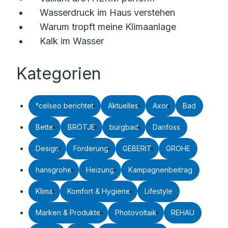
Wasserdruck im Haus verstehen
Warum tropft meine Klimaanlage
Kalk im Wasser
Kategorien
°celseo berichtet
Aktuelles
Axor
Bad
Bette
BRÖTJE
burgbad
Danfoss
Design
Förderung
GEBERIT
GROHE
hansgrohe
Heizung
Kampagnenbeitrag
Klima
Komfort & Hygiene
Lifestyle
Marken & Produkte
Photovoltaik
REHAU