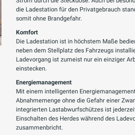
Strom durch die Steckdose. Auch bei beson
die Ladestation für den Privatgebrauch sta
somit ohne Brandgefahr.
Komfort
Die Ladestation ist in höchstem Maße bedien
neben dem Stellplatz des Fahrzeugs installie
Ladevorgang ist zumeist nur ein einziger Arbe
einstecken.
Energiemanagement
Mit einem intelligenten Energiemanagement 
Abnahmemenge ohne die Gefahr einer Zwang
integrierten Last­ab­wurf­schützes ist jederz
Einschalten des Herdes während des Ladevo
zusammenbricht.