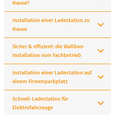
Hause?
Installation einer Ladestation zu
Hause
Mit einer eigenen Ladestation zu
Hause können Sie auf eine technische
Sicher & effizient: die Wallbox-
Lösung zugreifen, die speziell für den
Installation vom Fachbetrieb
tagtäglichen mehrstündigen Gebrauch
konzipiert worden ist.
Installation einer Ladestation auf
Sicherheit
einem Firmenparkplatz
Beim Aufladen eines Elektro­fahr­zeugs
fließt 6 bis 8 Stunden lang elektrischer
Schnell-Ladestation für
Strom durch die Steckdose. Auch bei
besonders harten Betriebsbedingungen
Elektrofahrzeuge