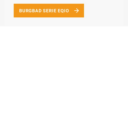
BURGBAD SERIE EQIO
Devio – Grifflos & einladend
cleanFlow - Neuer Siphon-Standard
Lin20 – Modular und stimmig
Fiumo 2.0: Filigran & lebendig
MagicTwist – Der
Verwandlungskünstler