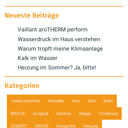
Neueste Beiträge
Vaillant aroTHERM perform
Wasserdruck im Haus verstehen
Warum tropft meine Klimaanlage
Kalk im Wasser
Heizung im Sommer? Ja, bitte!
Kategorien
°celseo berichtet
Aktuelles
Axor
Bad
Bette
BRÖTJE
burgbad
Danfoss
Design
Förderung
GEBERIT
GROHE
hansgrohe
Heizung