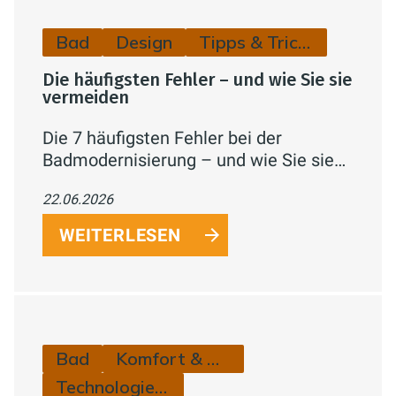
Bad
Design
Tipps & Tricks
Die häufigsten Fehler – und wie Sie sie
vermeiden
Die 7 häufigsten Fehler bei der
Badmodernisierung – und wie Sie sie
mit guter Planung, dem richtigen
22.06.2026
Handwerker und verfügbaren
Förderungen von Anfang an vermeiden.
WEITERLESEN
Bad
Komfort & Hygiene
Technologie & Zukunft