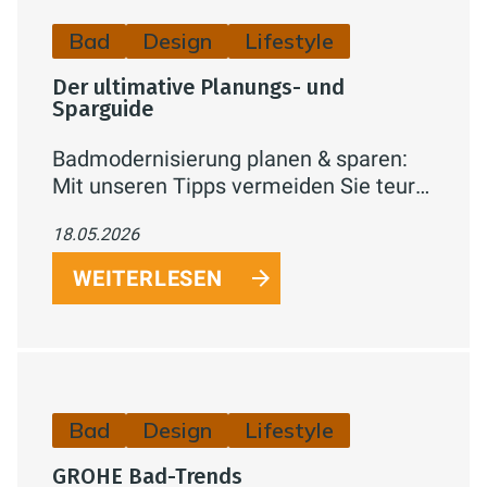
Bad
Design
Lifestyle
Der ultimative Planungs- und
Sparguide
Badmodernisierung planen & sparen:
Mit unseren Tipps vermeiden Sie teure
Fehler. Erfahren Sie, wo Sie investieren
18.05.2026
sollten und wo Sie clever sparen
können.
WEITERLESEN
Bad
Design
Lifestyle
GROHE Bad-Trends