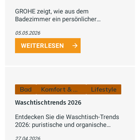
GROHE zeigt, wie aus dem
Badezimmer ein persönlicher
Rückzugsort wird. Die Bad-Trends 2026
05.05.2026
stellen Harmonie, Individualität und
sinnliches Erleben in den Mittelpunkt –
WEITERLESEN
von samtigen Oberflächen über
natürliche Farbtöne bis hin zu
metallischen Finishes.
Bad
Komfort & Hygiene
Lifestyle
Waschtischtrends 2026
Entdecken Sie die Waschtisch-Trends
2026: puristische und organische
Formen, moderne Materialien, cleverer
27.04.2026