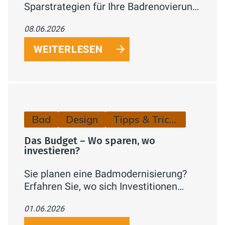
Sparstrategien für Ihre Badrenovierung
– von phasenweiser Umsetzung über
08.06.2026
Fördermittel bis hin zu Eigenleistung.
So holen Sie das Maximum aus Ihrem
WEITERLESEN
Budget heraus.
Bad
Design
Tipps & Tricks
Das Budget – Wo sparen, wo
investieren?
Sie planen eine Badmodernisierung?
Erfahren Sie, wo sich Investitionen
wirklich lohnen (Abdichtung,
01.06.2026
Installation, Lüftung) und an welchen
Stellen Sie clever sparen können –