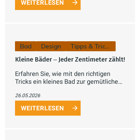
WEITERLESEN
inklusive Kostenrichtwerten.
Bad
Design
Tipps & Tricks
Kleine Bäder ‒ Jeder Zentimeter zählt!
Erfahren Sie, wie mit den richtigen
Tricks ein kleines Bad zur gemütlichen
Wohlfühl-Oase statt zur beengten
26.05.2026
Nische wird.
WEITERLESEN