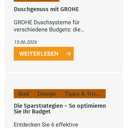
Duschgenuss mit GROHE
GROHE Duschsysteme für
verschiedene Budgets: die
nachrüstbare Handbrause Vitalio Joy+
15.06.2026
120 mit AquaBooster, das
aufputzfähige Vitalio Comfort 250 und
WEITERLESEN
das elegante Grohtherm SmartControl
Unterputz-System – mit Fokus auf
Komfort, Einsparung und einfache
Installation.
Bad
Design
Tipps & Tricks
Die Sparstrategien – So optimieren
Sie Ihr Budget
Entdecken Sie 6 effektive