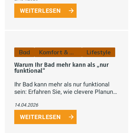
Stauraum und passende Armaturen für
ein stilvolles, funktionales Bad.
WEITERLESEN
Bad
Komfort & Hygiene
Lifestyle
Warum Ihr Bad mehr kann als „nur
funktional“
Ihr Bad kann mehr als nur funktional
sein: Erfahren Sie, wie clevere Planung,
Stauraum, Licht und moderne Technik
14.04.2026
aus dem Badezimmer eine
komfortable Wohlfühlzone für jeden
WEITERLESEN
Tag machen.