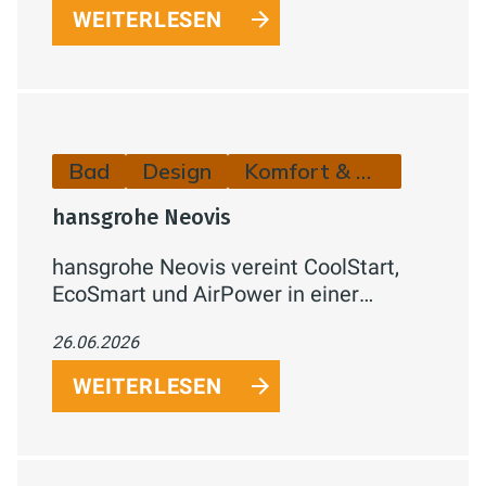
reinigungsfreundlich
WEITERLESEN
Bad
Design
Komfort & Hygiene
hansgrohe Neovis
hansgrohe Neovis vereint CoolStart,
EcoSmart und AirPower in einer
Armaturenlinie für Waschtisch, Bidet,
26.06.2026
Dusche und Badewanne –
energiesparend, wassereffizient und
WEITERLESEN
komfortabel.