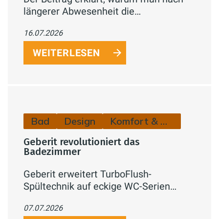
längerer Abwesenheit die
Wasserleitungen durchspülen sollte
16.07.2026
und wie man Legionellenrisiken einfach
reduziert.
WEITERLESEN
Bad
Design
Komfort & Hygiene
Geberit revolutioniert das
Badezimmer
Geberit erweitert TurboFlush-
Spültechnik auf eckige WC-Serien
(Renova Plan, iCon) – kraftvolle, leise
07.07.2026
Spülung, spülrandlos und