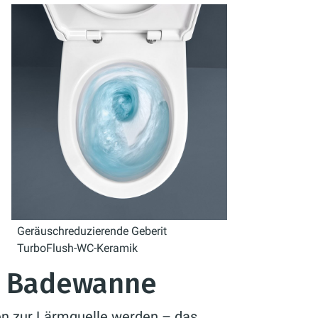
Geräuschreduzierende Geberit
TurboFlush-WC-Keramik
d Badewanne
 zur Lärmquelle werden – das