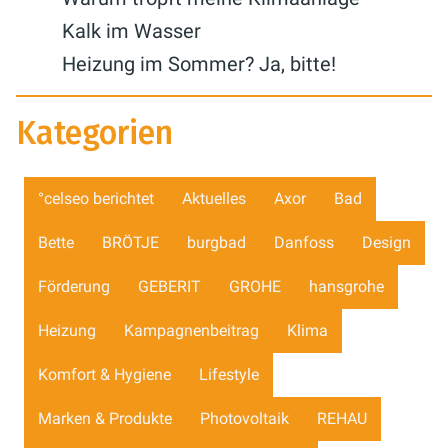
Kalk im Wasser
Heizung im Sommer? Ja, bitte!
Kategorien
°celseo berichtet
Aktuelles
Axor
Bad
Bette
BRÖTJE
burgbad
Danfoss
Design
Förderung
GEBERIT
GROHE
hansgrohe
Heizung
Kampagnenbeitrag
Klima
Komfort & Hygiene
Lifestyle
Marken & Produkte
Photovoltaik
REHAU