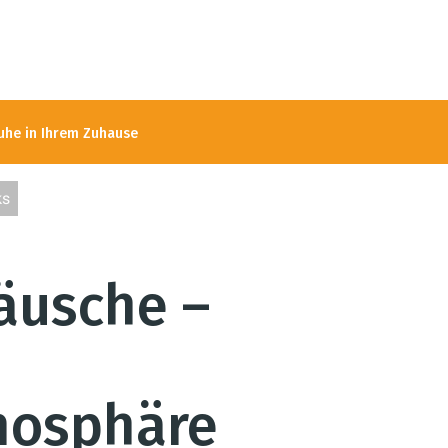
Ruhe in Ihrem Zuhause
ks
äusche –
mosphäre