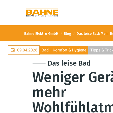
Bahne Elektro GmbH
Blog
Das leise Bad: Mehr 
09.04.2026
Bad
Komfort & Hygiene
Tipps & Tric
⸺ Das leise Bad
Weniger Ger
mehr
Wohlfühlat