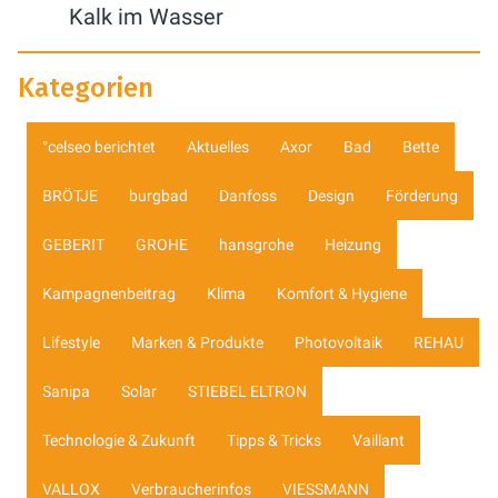
Kalk im Wasser
Kategorien
°celseo berichtet
Aktuelles
Axor
Bad
Bette
BRÖTJE
burgbad
Danfoss
Design
Förderung
GEBERIT
GROHE
hansgrohe
Heizung
Kampagnenbeitrag
Klima
Komfort & Hygiene
Lifestyle
Marken & Produkte
Photovoltaik
REHAU
Sanipa
Solar
STIEBEL ELTRON
Technologie & Zukunft
Tipps & Tricks
Vaillant
VALLOX
Verbraucherinfos
VIESSMANN